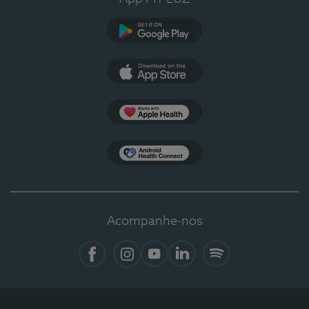
Google Play
App Store
Apple Health
Health Connect
Acompanhe-nos
Facebook
Instagram
YouTube
LinkedIn
Spotify