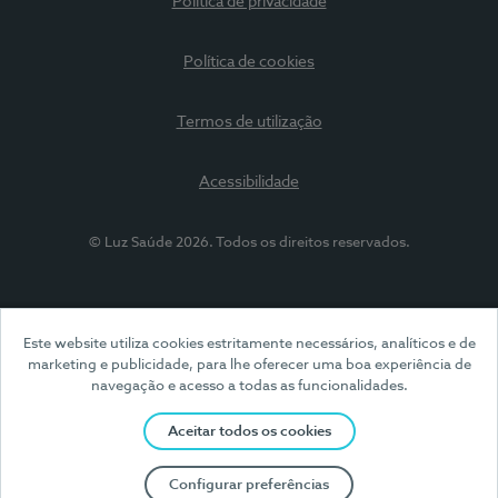
Política de privacidade
Política de cookies
Termos de utilização
Acessibilidade
© Luz Saúde 2026. Todos os direitos reservados.
Este website utiliza cookies estritamente necessários, analíticos e de
marketing e publicidade, para lhe oferecer uma boa experiência de
navegação e acesso a todas as funcionalidades.
Aceitar todos os cookies
Configurar preferências