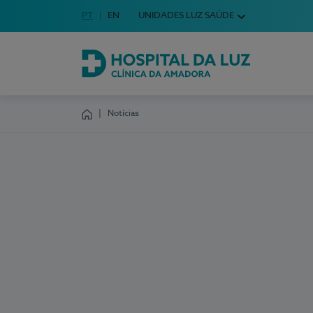
Idioma em Português
PT
English Language
EN
UNIDADES LUZ SAÚDE
Escolha o seu idioma
Hospital da Luz Clínica da Amadora
Notícias
Homepage