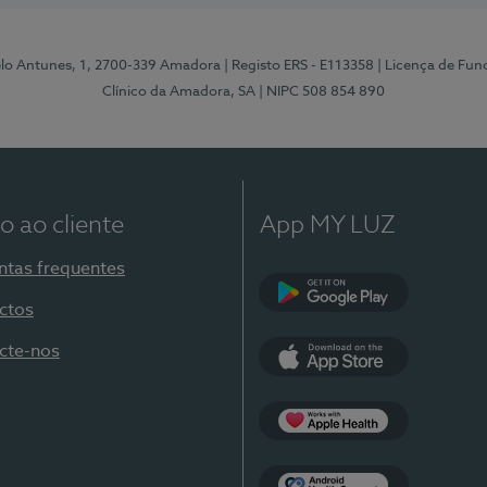
elo Antunes, 1, 2700-339 Amadora
| Registo ERS - E113358
| Licença de Fu
Clínico da Amadora, SA
| NIPC 508 854 890
o ao cliente
App MY LUZ
ntas frequentes
ctos
Google Play
cte-nos
App Store
Apple Health