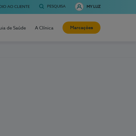
PESQUISA
OIO AO CLIENTE
MY LUZ
Marcações
uia de Saúde
A Clínica