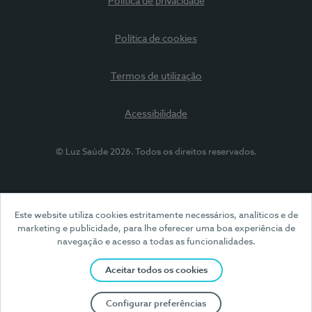
Política de privacidade
Política de cookies
Termos de utilização
Acessibilidade
© Luz Saúde 2026. Todos os direitos reservados.
Este website utiliza cookies estritamente necessários, analíticos e de
marketing e publicidade, para lhe oferecer uma boa experiência de
navegação e acesso a todas as funcionalidades.
Aceitar todos os cookies
Configurar preferências