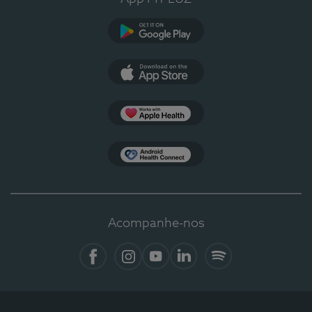
Google Play
App Store
Apple Health
Health Connect
Acompanhe-nos
Facebook
Instagram
YouTube
LinkedIn
Spotify