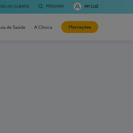
PESQUISA
OIO AO CLIENTE
MY LUZ
Marcações
uia de Saúde
A Clínica