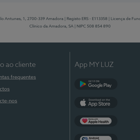
elo Antunes, 1, 2700-339 Amadora
| Registo ERS - E113358
| Licença de Fu
Clínico da Amadora, SA
| NIPC 508 854 890
o ao cliente
App MY LUZ
ntas frequentes
ctos
Google Play
cte-nos
App Store
Apple Health