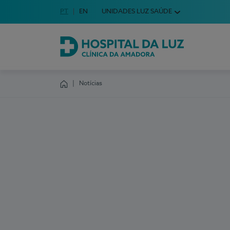
Idioma em Português
PT
English Language
EN
UNIDADES LUZ SAÚDE
Escolha o seu idioma
Hospital da Luz Clínica da Amadora
Notícias
Homepage