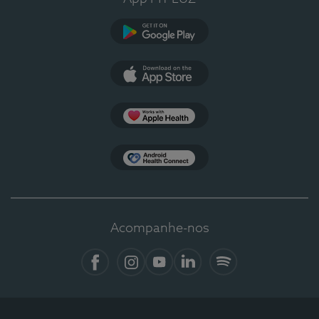
Google Play
App Store
Apple Health
Health Connect
Acompanhe-nos
Facebook
Instagram
YouTube
LinkedIn
Spotify