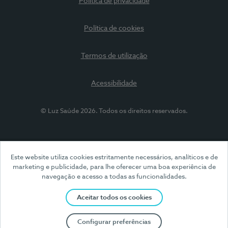
Política de privacidade
Política de cookies
Termos de utilização
Acessibilidade
© Luz Saúde 2026. Todos os direitos reservados.
Este website utiliza cookies estritamente necessários, analíticos e de
marketing e publicidade, para lhe oferecer uma boa experiência de
navegação e acesso a todas as funcionalidades.
Aceitar todos os cookies
Configurar preferências