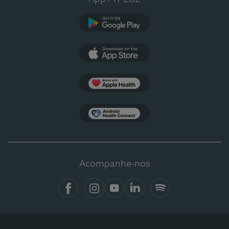
Google Play
App Store
Apple Health
Health Connect
Acompanhe-nos
Facebook
Instagram
YouTube
LinkedIn
Spotify