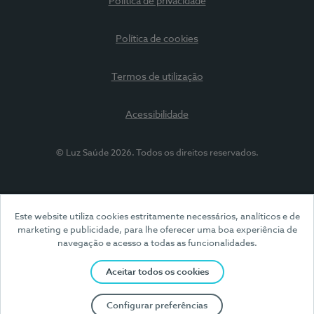
Política de privacidade
Política de cookies
Termos de utilização
Acessibilidade
© Luz Saúde 2026. Todos os direitos reservados.
Este website utiliza cookies estritamente necessários, analíticos e de
marketing e publicidade, para lhe oferecer uma boa experiência de
navegação e acesso a todas as funcionalidades.
Aceitar todos os cookies
Configurar preferências