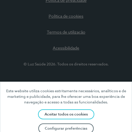
Política de privacidade
Política de cookies
Termos de utilização
Acessibilidade
© Luz Saúde 2026. Todos os direitos reservados.
Este website utiliza cookies estritamente necessários, analíticos e de
marketing e publicidade, para lhe oferecer uma boa experiência de
navegação e acesso a todas as funcionalidades.
Aceitar todos os cookies
Configurar preferências