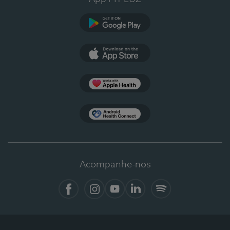
Google Play
App Store
Apple Health
Health Connect
Acompanhe-nos
Facebook
Instagram
YouTube
LinkedIn
Spotify