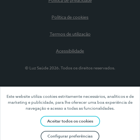
Política de privacidade
Política de cookies
Termos de utilização
Acessibilidade
© Luz Saúde 2026. Todos os direitos reservados.
Este website utiliza cookies estritamente necessários, analíticos e de
marketing e publicidade, para lhe oferecer uma boa experiência de
navegação e acesso a todas as funcionalidades.
Aceitar todos os cookies
Configurar preferências