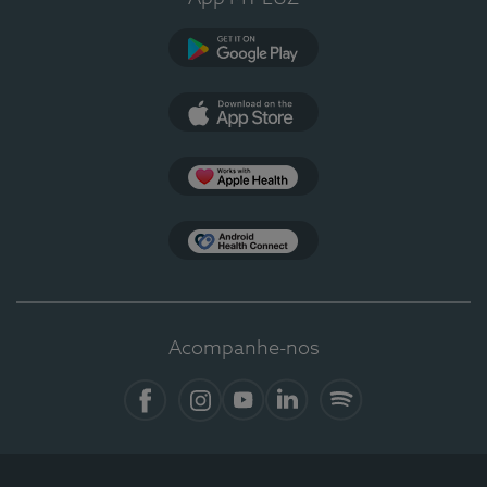
Google Play
App Store
Apple Health
Health Connect
Acompanhe-nos
Facebook
Instagram
YouTube
LinkedIn
Spotify