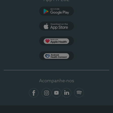
Google Play
App Store
Apple Health
Health Connect
Acompanhe-nos
Facebook
Instagram
YouTube
LinkedIn
Spotify