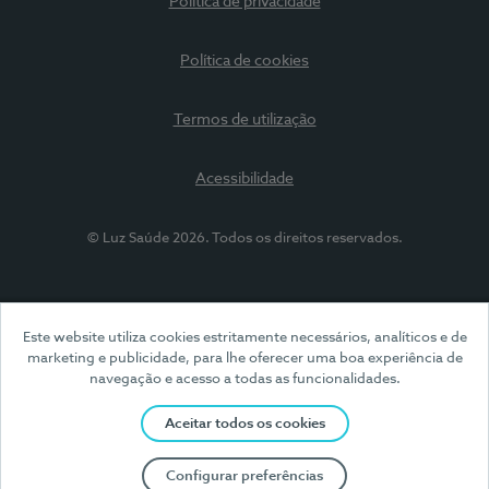
Política de privacidade
Política de cookies
Termos de utilização
Acessibilidade
© Luz Saúde 2026. Todos os direitos reservados.
Este website utiliza cookies estritamente necessários, analíticos e de
marketing e publicidade, para lhe oferecer uma boa experiência de
navegação e acesso a todas as funcionalidades.
Aceitar todos os cookies
Configurar preferências