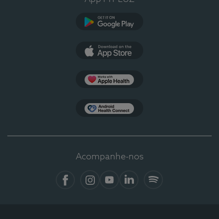
Google Play
App Store
Apple Health
Health Connect
Acompanhe-nos
Facebook
Instagram
YouTube
LinkedIn
Spotify