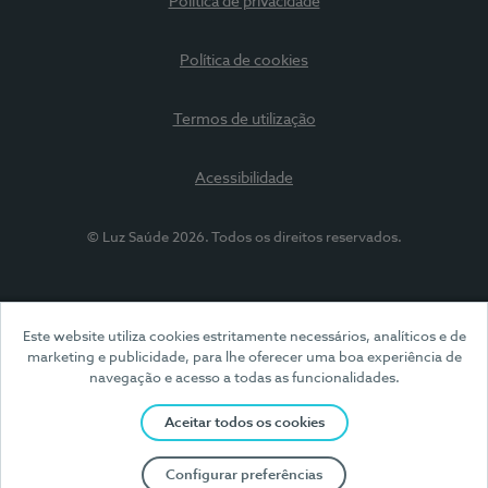
Política de privacidade
Política de cookies
Termos de utilização
Acessibilidade
© Luz Saúde 2026. Todos os direitos reservados.
Este website utiliza cookies estritamente necessários, analíticos e de
marketing e publicidade, para lhe oferecer uma boa experiência de
navegação e acesso a todas as funcionalidades.
Aceitar todos os cookies
Configurar preferências