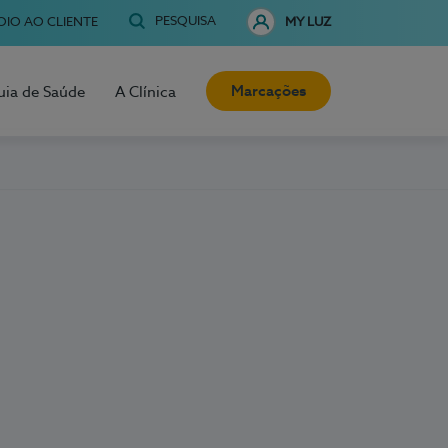
PESQUISA
OIO AO CLIENTE
MY LUZ
Marcações
uia de Saúde
A Clínica