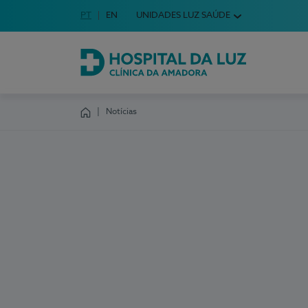
Idioma em Português
PT
English Language
EN
UNIDADES LUZ SAÚDE
Escolha o seu idioma
Hospital da Luz Clínica da Amadora
Notícias
Homepage