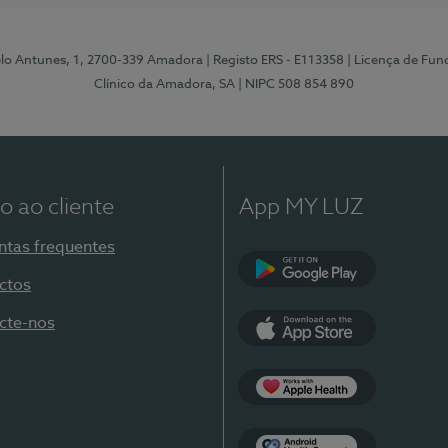
elo Antunes, 1, 2700-339 Amadora
| Registo ERS - E113358
| Licença de Fu
Clínico da Amadora, SA
| NIPC 508 854 890
o ao cliente
App MY LUZ
ntas frequentes
ctos
Google Play
cte-nos
App Store
Apple Health