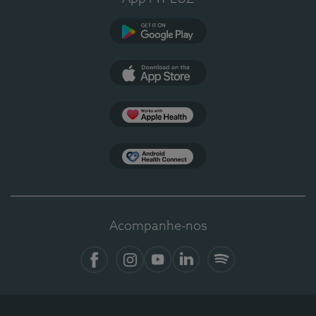
Google Play
App Store
Apple Health
Health Connect
Acompanhe-nos
Facebook
Instagram
YouTube
LinkedIn
Spotify