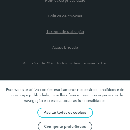
Política de privacidade
Política de cookies
Termos de utilização
Acessibilidade
© Luz Saúde 2026. Todos os direitos reservados.
Este website utiliza cookies estritamente necessários, analíticos e de
marketing e publicidade, para lhe oferecer uma boa experiência de
navegação e acesso a todas as funcionalidades.
Aceitar todos os cookies
Configurar preferências