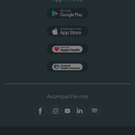
Google Play
App Store
Apple Health
Health Connect
Acompanhe-nos
Facebook
Instagram
YouTube
LinkedIn
Spotify