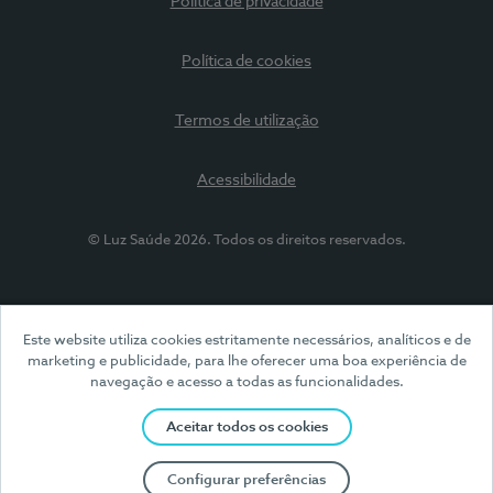
Política de privacidade
Política de cookies
Termos de utilização
Acessibilidade
© Luz Saúde 2026. Todos os direitos reservados.
Este website utiliza cookies estritamente necessários, analíticos e de
marketing e publicidade, para lhe oferecer uma boa experiência de
navegação e acesso a todas as funcionalidades.
Aceitar todos os cookies
Configurar preferências