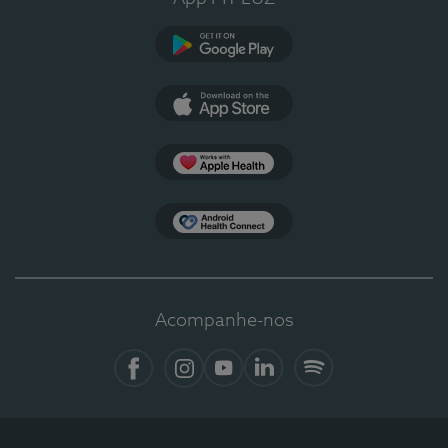
Google Play
App Store
Apple Health
Health Connect
Acompanhe-nos
Facebook
Instagram
YouTube
LinkedIn
Spotify