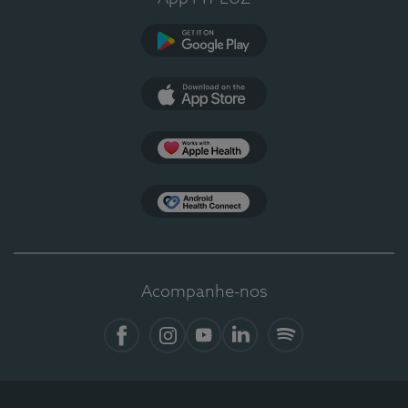
Google Play
App Store
Apple Health
Health Connect
Acompanhe-nos
Facebook
Instagram
YouTube
LinkedIn
Spotify