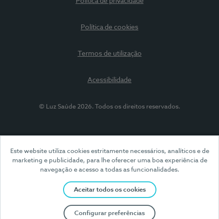
Política de privacidade
Política de cookies
Termos de utilização
Acessibilidade
© Luz Saúde 2026. Todos os direitos reservados.
Este website utiliza cookies estritamente necessários, analíticos e de
marketing e publicidade, para lhe oferecer uma boa experiência de
navegação e acesso a todas as funcionalidades.
Aceitar todos os cookies
Configurar preferências