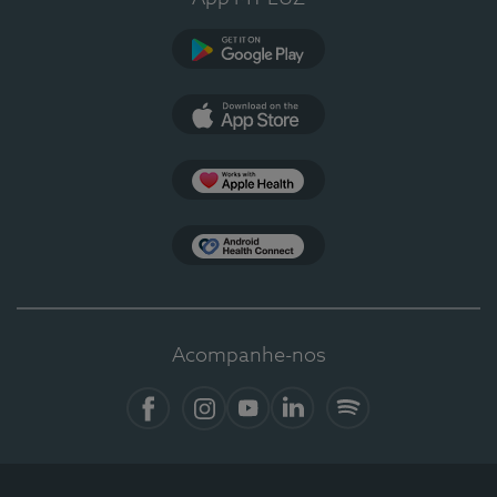
Google Play
App Store
Apple Health
Health Connect
Acompanhe-nos
Facebook
Instagram
YouTube
LinkedIn
Spotify