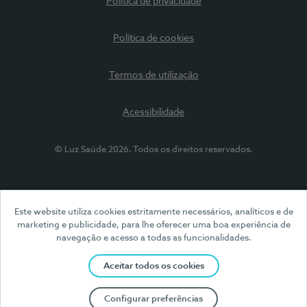
Política de privacidade
Política de cookies
Termos de utilização
Acessibilidade
© Luz Saúde 2026. Todos os direitos reservados.
Este website utiliza cookies estritamente necessários, analíticos e de
marketing e publicidade, para lhe oferecer uma boa experiência de
navegação e acesso a todas as funcionalidades.
Aceitar todos os cookies
Configurar preferências