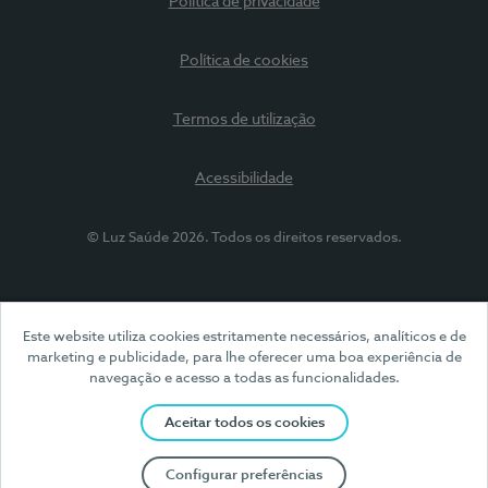
Política de privacidade
Política de cookies
Termos de utilização
Acessibilidade
© Luz Saúde 2026. Todos os direitos reservados.
Este website utiliza cookies estritamente necessários, analíticos e de
marketing e publicidade, para lhe oferecer uma boa experiência de
navegação e acesso a todas as funcionalidades.
Aceitar todos os cookies
Configurar preferências