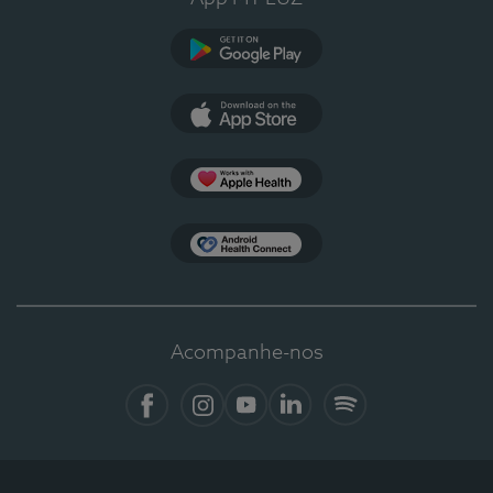
Google Play
App Store
Apple Health
Health Connect
Acompanhe-nos
Facebook
Instagram
YouTube
LinkedIn
Spotify