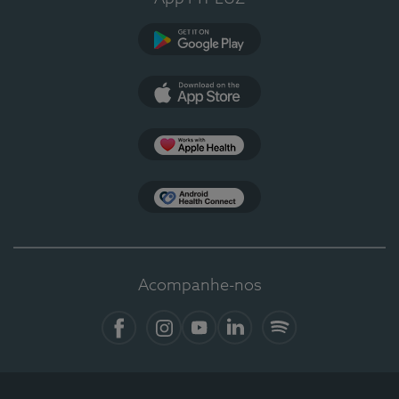
Google Play
App Store
Apple Health
Health Connect
Acompanhe-nos
Facebook
Instagram
YouTube
LinkedIn
Spotify