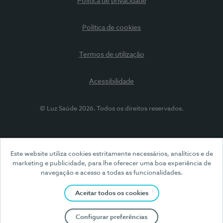
Política de privacidade
Política de cookies
Termos de utilização
Acessibilidade
© Luz Saúde 2026. Todos os direitos reservados.
Este website utiliza cookies estritamente necessários, analíticos e de
marketing e publicidade, para lhe oferecer uma boa experiência de
navegação e acesso a todas as funcionalidades.
Aceitar todos os cookies
Configurar preferências