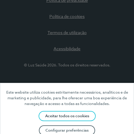
Política de privacidade
Política de cookies
Termos de utilização
Acessibilidade
© Luz Saúde 2026. Todos os direitos reservados.
Este website utiliza cookies estritamente necessários, analíticos e de
marketing e publicidade, para lhe oferecer uma boa experiência de
navegação e acesso a todas as funcionalidades.
Aceitar todos os cookies
Configurar preferências