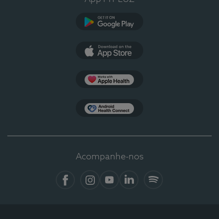
Google Play
App Store
Apple Health
Health Connect
Acompanhe-nos
Facebook
Instagram
YouTube
LinkedIn
Spotify