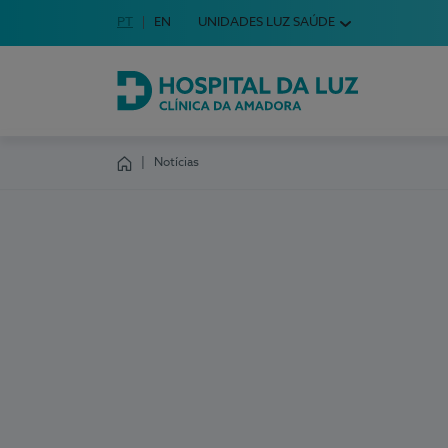
Idioma em Português
PT
English Language
EN
UNIDADES LUZ SAÚDE
Escolha o seu idioma
Hospital da Luz Clínica da Amadora
Notícias
Homepage