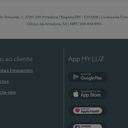
elo Antunes, 1, 2700-339 Amadora
| Registo ERS - E113358
| Licença de Fu
Clínico da Amadora, SA
| NIPC 508 854 890
o ao cliente
App MY LUZ
ntas frequentes
ctos
Google Play
cte-nos
App Store
Apple Health