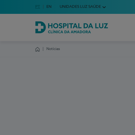
Idioma em Português
PT
English Language
EN
UNIDADES LUZ SAÚDE
Escolha o seu idioma
Hospital da Luz Clínica da Amadora
Notícias
Homepage