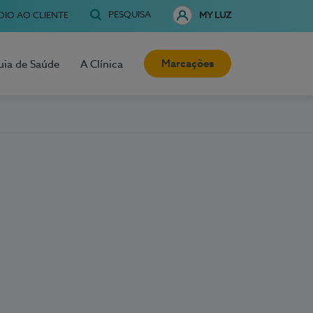
PESQUISA
OIO AO CLIENTE
MY LUZ
Marcações
uia de Saúde
A Clínica