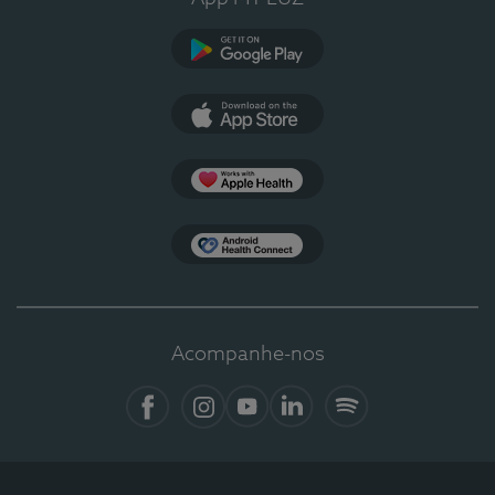
Google Play
App Store
Apple Health
Health Connect
Acompanhe-nos
Facebook
Instagram
YouTube
LinkedIn
Spotify