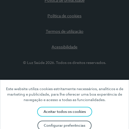
Política de privacidade
Política de cookies
Termos de utilização
Acessibilidade
© Luz Saúde 2026. Todos os direitos reservados.
Este website utiliza cookies estritamente necessários, analíticos e de
marketing e publicidade, para lhe oferecer uma boa experiência de
navegação e acesso a todas as funcionalidades.
Aceitar todos os cookies
Configurar preferências