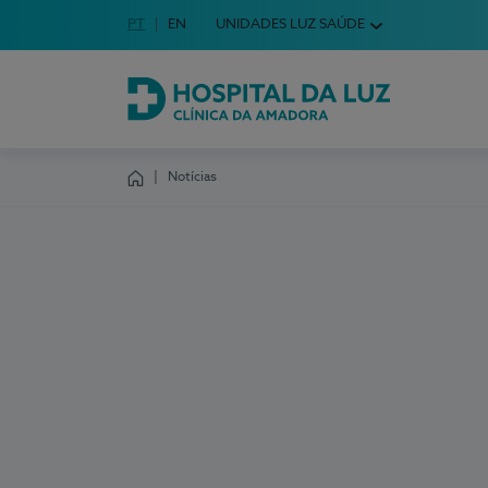
Idioma em Português
PT
English Language
EN
UNIDADES LUZ SAÚDE
Escolha o seu idioma
Hospital da Luz Clínica da Amadora
Notícias
Homepage