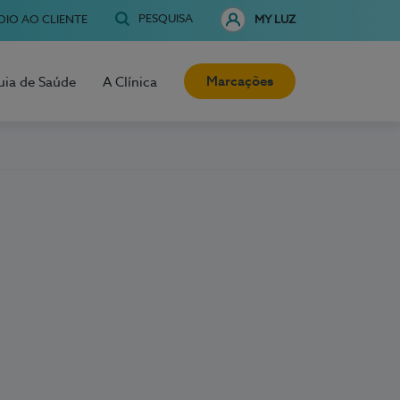
PESQUISA
OIO AO CLIENTE
MY LUZ
Marcações
uia de Saúde
A Clínica