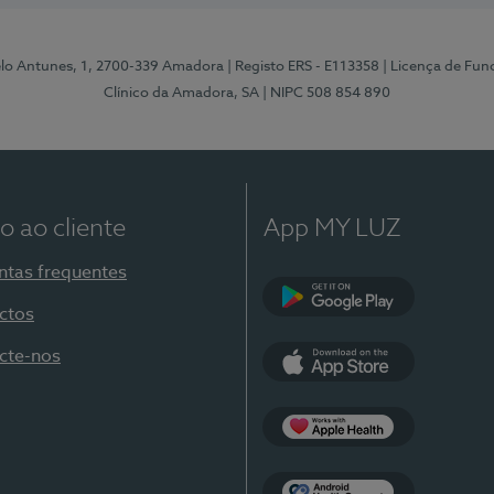
elo Antunes, 1, 2700-339 Amadora
| Registo ERS - E113358
| Licença de Fu
Clínico da Amadora, SA
| NIPC 508 854 890
o ao cliente
App MY LUZ
ntas frequentes
ctos
Google Play
cte-nos
App Store
Apple Health