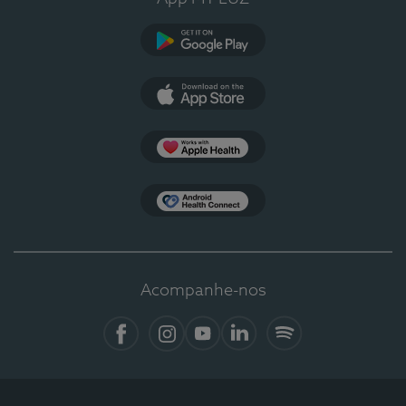
Google Play
App Store
Apple Health
Health Connect
Acompanhe-nos
Facebook
Instagram
YouTube
LinkedIn
Spotify