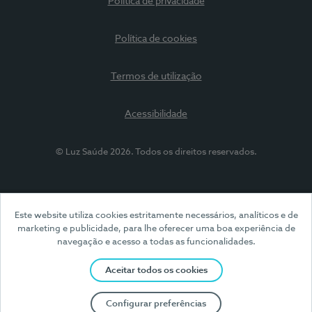
Política de privacidade
Política de cookies
Termos de utilização
Acessibilidade
© Luz Saúde 2026. Todos os direitos reservados.
Este website utiliza cookies estritamente necessários, analíticos e de
marketing e publicidade, para lhe oferecer uma boa experiência de
navegação e acesso a todas as funcionalidades.
Aceitar todos os cookies
Configurar preferências