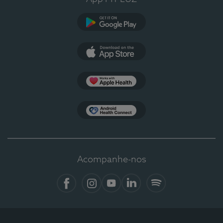
Google Play
App Store
Apple Health
Health Connect
Acompanhe-nos
Facebook
Instagram
YouTube
LinkedIn
Spotify