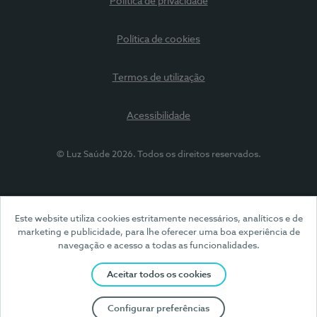
Política de privacidade
Política de cookies
Termos de utilização
Acessibilidade
© Luz Saúde 2026. Todos os direitos reservados.
Este website utiliza cookies estritamente necessários, analíticos e de
marketing e publicidade, para lhe oferecer uma boa experiência de
navegação e acesso a todas as funcionalidades.
Aceitar todos os cookies
Configurar preferências