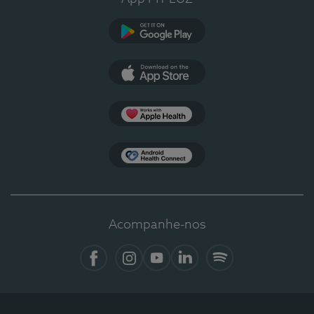
Google Play
App Store
Apple Health
Health Connect
Acompanhe-nos
Facebook
Instagram
YouTube
LinkedIn
Spotify