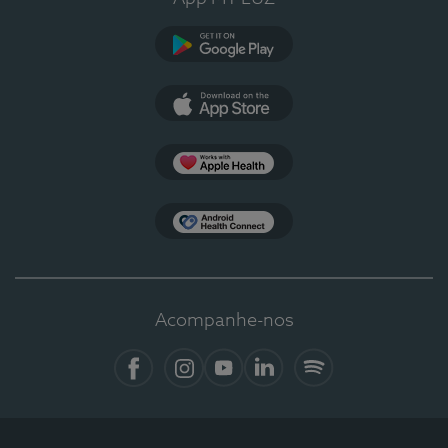
Google Play
App Store
Apple Health
Health Connect
Acompanhe-nos
Facebook
Instagram
YouTube
LinkedIn
Spotify