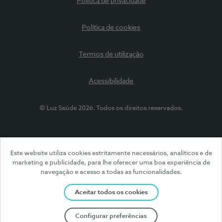
Política de privacidade
Política de cookies
Termos de utilização
Acessibilidade
© Luz Saúde 2026. Todos os direitos reservados.
Este website utiliza cookies estritamente necessários, analíticos e de
marketing e publicidade, para lhe oferecer uma boa experiência de
navegação e acesso a todas as funcionalidades.
Aceitar todos os cookies
Configurar preferências