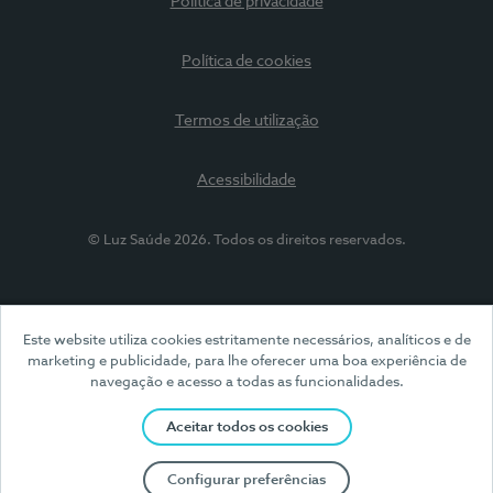
Política de privacidade
Política de cookies
Termos de utilização
Acessibilidade
© Luz Saúde 2026. Todos os direitos reservados.
Este website utiliza cookies estritamente necessários, analíticos e de
marketing e publicidade, para lhe oferecer uma boa experiência de
navegação e acesso a todas as funcionalidades.
Aceitar todos os cookies
Configurar preferências