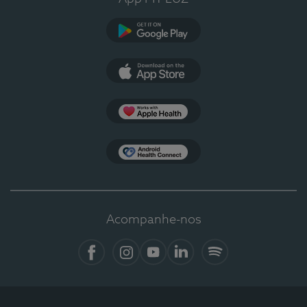
Google Play
App Store
Apple Health
Health Connect
Acompanhe-nos
Facebook
Instagram
YouTube
LinkedIn
Spotify