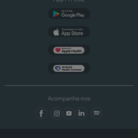
Google Play
App Store
Apple Health
Health Connect
Acompanhe-nos
Facebook
Instagram
YouTube
LinkedIn
Spotify