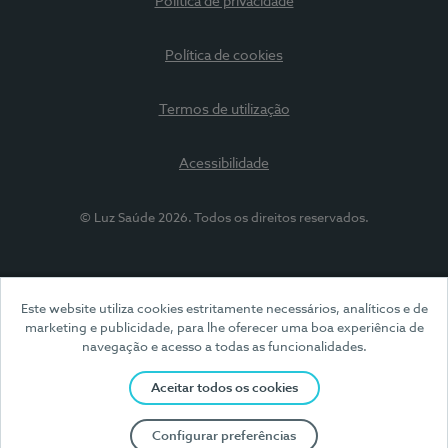
Política de privacidade
Política de cookies
Termos de utilização
Acessibilidade
© Luz Saúde 2026. Todos os direitos reservados.
Este website utiliza cookies estritamente necessários, analíticos e de
marketing e publicidade, para lhe oferecer uma boa experiência de
navegação e acesso a todas as funcionalidades.
Aceitar todos os cookies
Configurar preferências