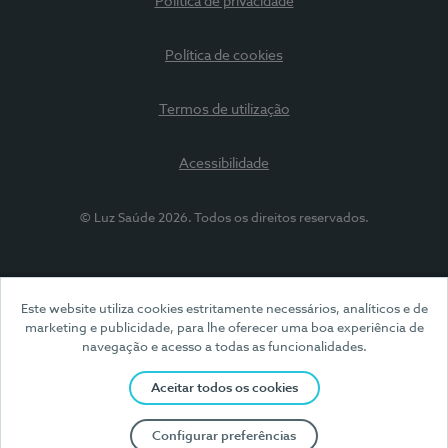
Política de privacidade
Política de cookies
Termos de utilização
Acessibilidade
© Luz Saúde 2026. Todos os direitos reservados.
Este website utiliza cookies estritamente necessários, analíticos e de
marketing e publicidade, para lhe oferecer uma boa experiência de
navegação e acesso a todas as funcionalidades.
Aceitar todos os cookies
Configurar preferências