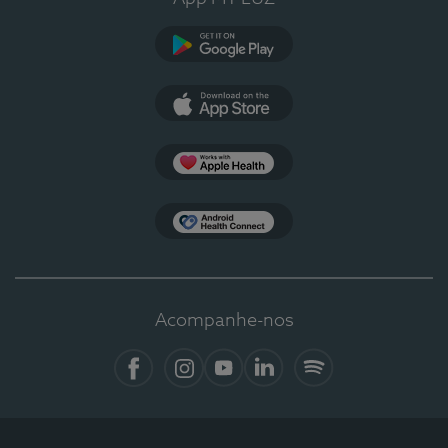
Google Play
App Store
Apple Health
Health Connect
Acompanhe-nos
Facebook
Instagram
YouTube
LinkedIn
Spotify