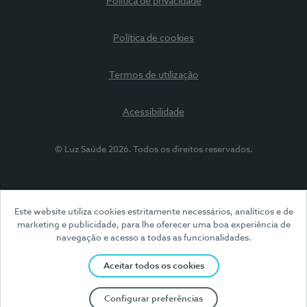
Política de privacidade
Política de cookies
Termos de utilização
Acessibilidade
© Luz Saúde 2026. Todos os direitos reservados.
Este website utiliza cookies estritamente necessários, analíticos e de
marketing e publicidade, para lhe oferecer uma boa experiência de
navegação e acesso a todas as funcionalidades.
Aceitar todos os cookies
Configurar preferências