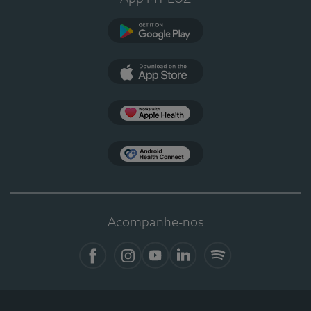
Google Play
App Store
Apple Health
Health Connect
Acompanhe-nos
Facebook
Instagram
YouTube
LinkedIn
Spotify