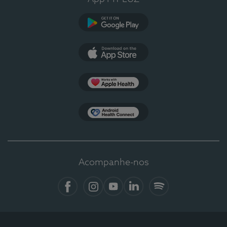
Google Play
App Store
Apple Health
Health Connect
Acompanhe-nos
Facebook
Instagram
YouTube
LinkedIn
Spotify