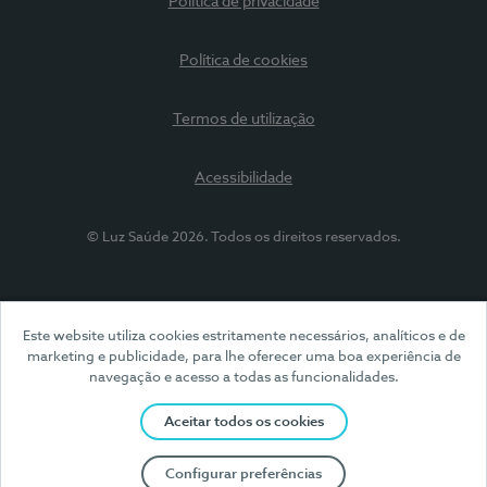
Política de privacidade
Política de cookies
Termos de utilização
Acessibilidade
© Luz Saúde 2026. Todos os direitos reservados.
Este website utiliza cookies estritamente necessários, analíticos e de
marketing e publicidade, para lhe oferecer uma boa experiência de
navegação e acesso a todas as funcionalidades.
Aceitar todos os cookies
Configurar preferências