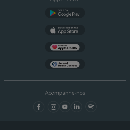
Google Play
App Store
Apple Health
Health Connect
Acompanhe-nos
Facebook
Instagram
YouTube
LinkedIn
Spotify