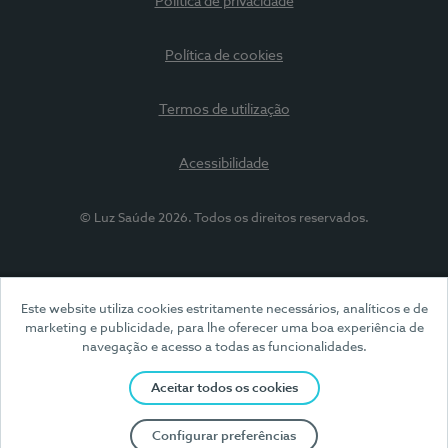
Política de privacidade
Política de cookies
Termos de utilização
Acessibilidade
© Luz Saúde 2026. Todos os direitos reservados.
Este website utiliza cookies estritamente necessários, analíticos e de
marketing e publicidade, para lhe oferecer uma boa experiência de
navegação e acesso a todas as funcionalidades.
Aceitar todos os cookies
Configurar preferências