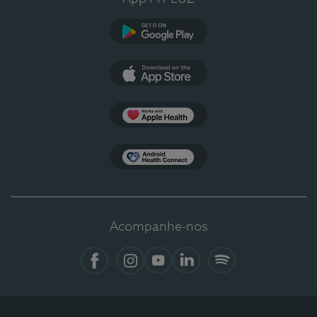
Google Play
App Store
Apple Health
Health Connect
Acompanhe-nos
Facebook
Instagram
YouTube
LinkedIn
Spotify