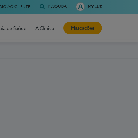
PESQUISA
OIO AO CLIENTE
MY LUZ
Marcações
uia de Saúde
A Clínica