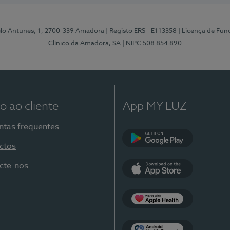
elo Antunes, 1, 2700-339 Amadora
| Registo ERS - E113358
| Licença de Fu
Clínico da Amadora, SA
| NIPC 508 854 890
o ao cliente
App MY LUZ
ntas frequentes
ctos
Google Play
cte-nos
App Store
Apple Health