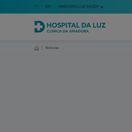
Idioma em Português
PT
English Language
EN
UNIDADES LUZ SAÚDE
Escolha o seu idioma
Hospital da Luz Clínica da Amadora
Notícias
Homepage