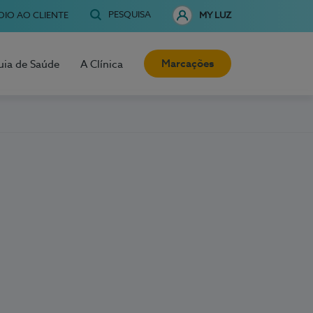
PESQUISA
OIO AO CLIENTE
MY LUZ
Marcações
uia de Saúde
A Clínica