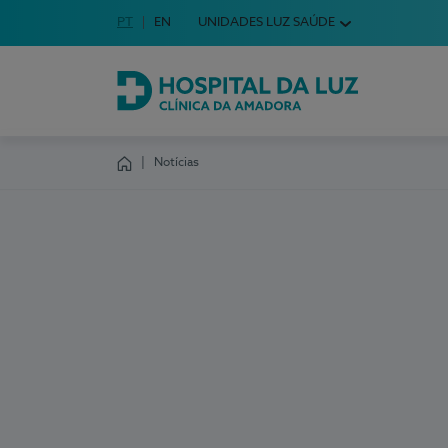
Idioma em Português
PT
English Language
EN
UNIDADES LUZ SAÚDE
Escolha o seu idioma
Hospital da Luz Clínica da Amadora
Notícias
Homepage