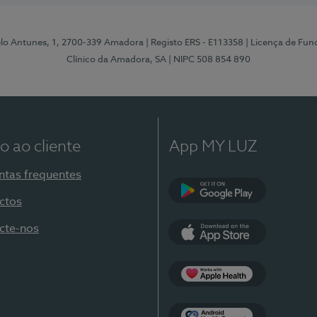
elo Antunes, 1, 2700-339 Amadora
| Registo ERS - E113358
| Licença de Fu
Clínico da Amadora, SA
| NIPC 508 854 890
o ao cliente
App MY LUZ
ntas frequentes
ctos
Google Play
cte-nos
App Store
Apple Health