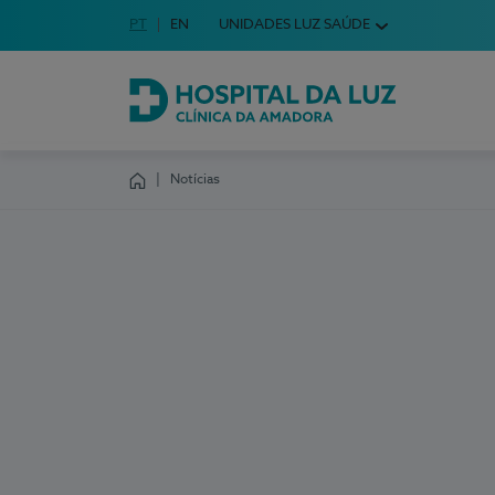
Idioma em Português
PT
English Language
EN
UNIDADES LUZ SAÚDE
Escolha o seu idioma
Hospital da Luz Clínica da Amadora
Notícias
Homepage