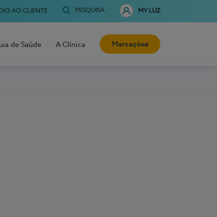
PESQUISA
OIO AO CLIENTE
MY LUZ
Marcações
uia de Saúde
A Clínica