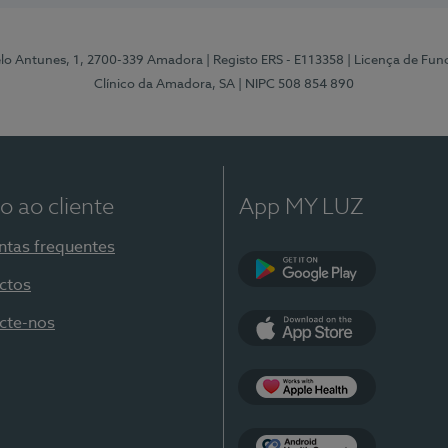
elo Antunes, 1, 2700-339 Amadora
| Registo ERS - E113358
| Licença de Fu
Clínico da Amadora, SA
| NIPC 508 854 890
o ao cliente
App MY LUZ
ntas frequentes
ctos
Google Play
cte-nos
App Store
Apple Health