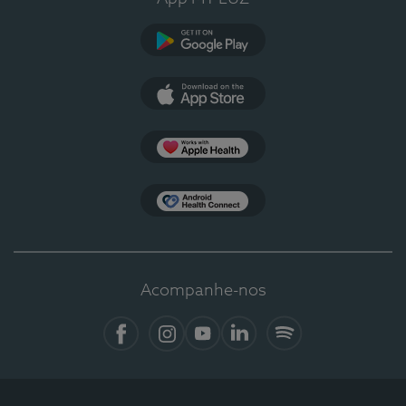
Google Play
App Store
Apple Health
Health Connect
Acompanhe-nos
Facebook
Instagram
YouTube
LinkedIn
Spotify