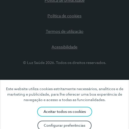
Política de privacidade
Política de cookies
Termos de utilização
Acessibilidade
© Luz Saúde 2026. Todos os direitos reservados.
Este website utiliza cookies estritamente necessários, analíticos e de
marketing e publicidade, para lhe oferecer uma boa experiência de
navegação e acesso a todas as funcionalidades.
Aceitar todos os cookies
Configurar preferências