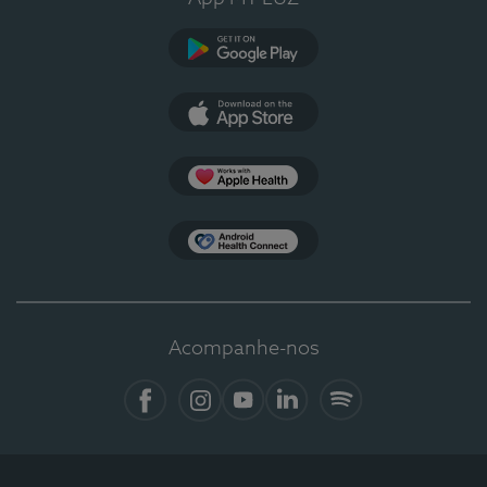
Google Play
App Store
Apple Health
Health Connect
Acompanhe-nos
Facebook
Instagram
YouTube
LinkedIn
Spotify