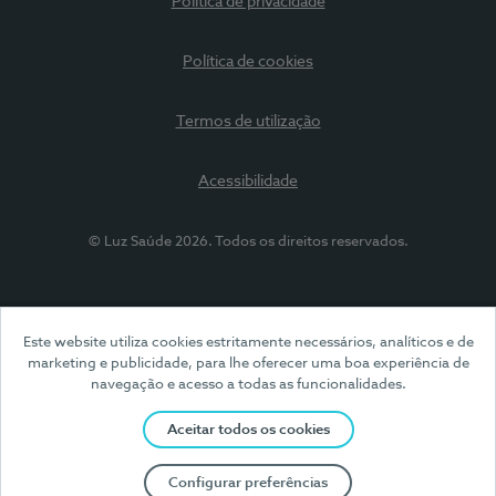
Política de privacidade
Política de cookies
Termos de utilização
Acessibilidade
© Luz Saúde 2026. Todos os direitos reservados.
Este website utiliza cookies estritamente necessários, analíticos e de
marketing e publicidade, para lhe oferecer uma boa experiência de
navegação e acesso a todas as funcionalidades.
Aceitar todos os cookies
Configurar preferências