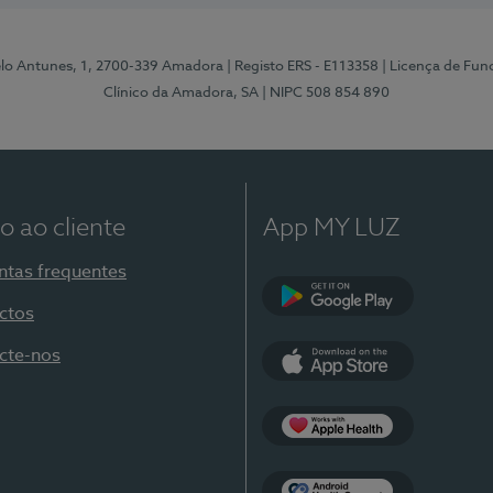
elo Antunes, 1, 2700-339 Amadora
| Registo ERS - E113358
| Licença de Fu
Clínico da Amadora, SA
| NIPC 508 854 890
o ao cliente
App MY LUZ
ntas frequentes
ctos
Google Play
cte-nos
App Store
Apple Health