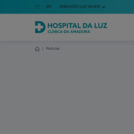
Idioma em Português
PT
English Language
EN
UNIDADES LUZ SAÚDE
Escolha o seu idioma
Hospital da Luz Clínica da Amadora
Notícias
Homepage