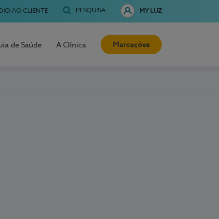
PESQUISA
OIO AO CLIENTE
MY LUZ
Marcações
uia de Saúde
A Clínica