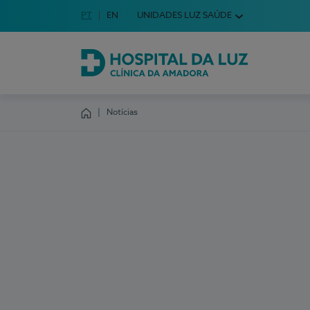
Idioma em Português
PT
English Language
EN
UNIDADES LUZ SAÚDE
Escolha o seu idioma
Hospital da Luz Clínica da Amadora
Notícias
Homepage