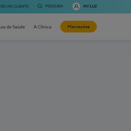
PESQUISA
OIO AO CLIENTE
MY LUZ
Marcações
uia de Saúde
A Clínica