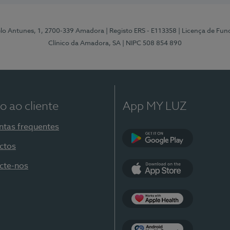
elo Antunes, 1, 2700-339 Amadora
| Registo ERS - E113358
| Licença de Fu
Clínico da Amadora, SA
| NIPC 508 854 890
o ao cliente
App MY LUZ
ntas frequentes
ctos
Google Play
cte-nos
App Store
Apple Health