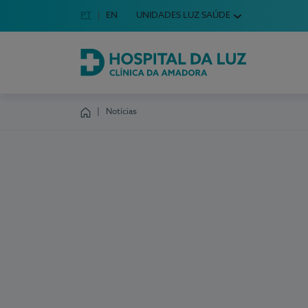
Idioma em Português
PT
English Language
EN
UNIDADES LUZ SAÚDE
Escolha o seu idioma
Hospital da Luz Clínica da Amadora
Notícias
Homepage