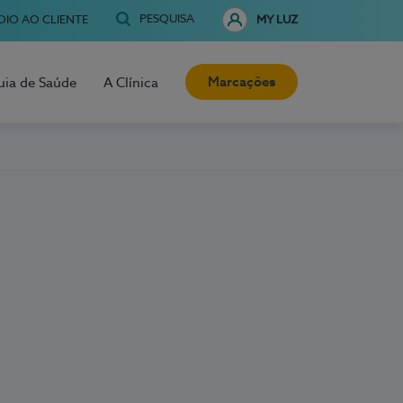
PESQUISA
OIO AO CLIENTE
MY LUZ
Marcações
uia de Saúde
A Clínica