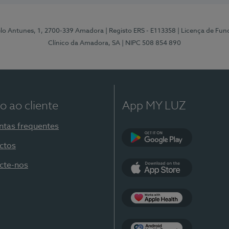
elo Antunes, 1, 2700-339 Amadora
| Registo ERS - E113358
| Licença de Fu
Clínico da Amadora, SA
| NIPC 508 854 890
o ao cliente
App MY LUZ
ntas frequentes
ctos
Google Play
cte-nos
App Store
Apple Health