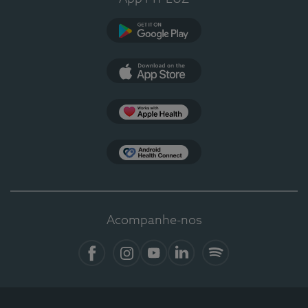
Google Play
App Store
Apple Health
Health Connect
Acompanhe-nos
Facebook
Instagram
YouTube
LinkedIn
Spotify