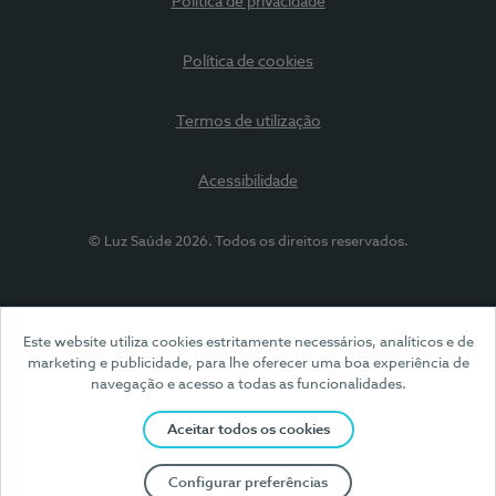
Política de privacidade
Política de cookies
Termos de utilização
Acessibilidade
© Luz Saúde 2026. Todos os direitos reservados.
Este website utiliza cookies estritamente necessários, analíticos e de
marketing e publicidade, para lhe oferecer uma boa experiência de
navegação e acesso a todas as funcionalidades.
Aceitar todos os cookies
Configurar preferências