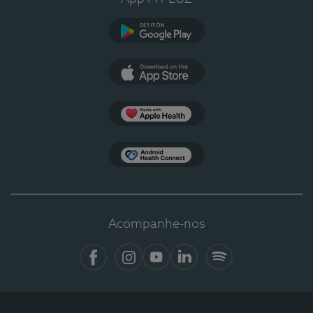
Google Play
App Store
Apple Health
Health Connect
Acompanhe-nos
Facebook
Instagram
YouTube
LinkedIn
Spotify