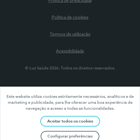
Política de privacidade
Política de cookies
Termos de utilização
Acessibilidade
© Luz Saúde 2026. Todos os direitos reservados.
Este website utiliza cookies estritamente necessários, analíticos e de
marketing e publicidade, para lhe oferecer uma boa experiência de
navegação e acesso a todas as funcionalidades.
Aceitar todos os cookies
Configurar preferências