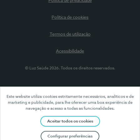
Política de privacidade
Política de cookies
Termos de utilização
Acessibilidade
© Luz Saúde 2026. Todos os direitos reservados.
Este website utiliza cookies estritamente necessários, analíticos e de
marketing e publicidade, para lhe oferecer uma boa experiência de
navegação e acesso a todas as funcionalidades.
Aceitar todos os cookies
Configurar preferências