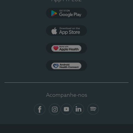
Google Play
App Store
Apple Health
Health Connect
Acompanhe-nos
Facebook
Instagram
YouTube
LinkedIn
Spotify