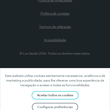
Política de privacidade
Política de cookies
Termos de utilização
Acessibilidade
© Luz Saúde 2026. Todos os direitos reservados.
Este website utiliza cookies estritamente necessários, analíticos e de
marketing e publicidade, para lhe oferecer uma boa experiência de
navegação e acesso a todas as funcionalidades.
Aceitar todos os cookies
Configurar preferências