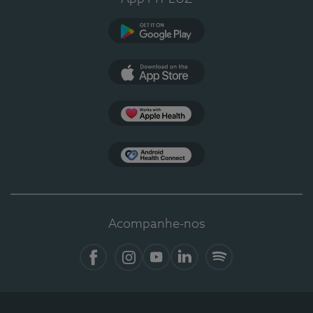
Google Play
App Store
Apple Health
Health Connect
Acompanhe-nos
Facebook
Instagram
YouTube
LinkedIn
Spotify