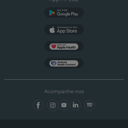
Google Play
App Store
Apple Health
Health Connect
Acompanhe-nos
Facebook
Instagram
YouTube
LinkedIn
Spotify