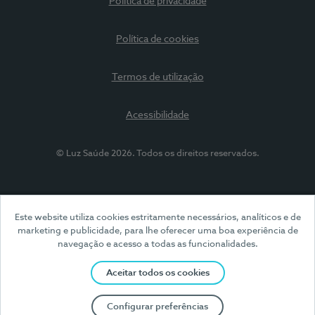
Política de privacidade
Política de cookies
Termos de utilização
Acessibilidade
© Luz Saúde 2026. Todos os direitos reservados.
Este website utiliza cookies estritamente necessários, analíticos e de
marketing e publicidade, para lhe oferecer uma boa experiência de
navegação e acesso a todas as funcionalidades.
Aceitar todos os cookies
Configurar preferências