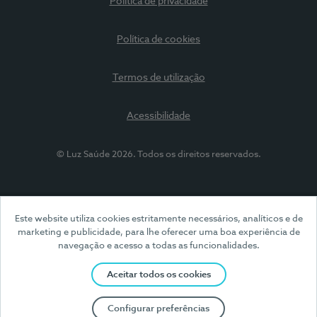
Política de privacidade
Política de cookies
Termos de utilização
Acessibilidade
© Luz Saúde 2026. Todos os direitos reservados.
Este website utiliza cookies estritamente necessários, analíticos e de
marketing e publicidade, para lhe oferecer uma boa experiência de
navegação e acesso a todas as funcionalidades.
Aceitar todos os cookies
Configurar preferências