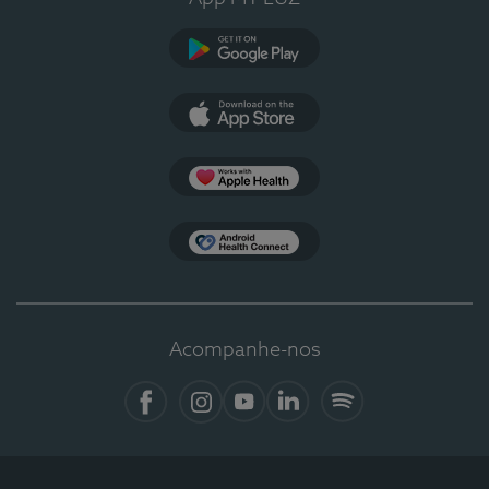
Google Play
App Store
Apple Health
Health Connect
Acompanhe-nos
Facebook
Instagram
YouTube
LinkedIn
Spotify