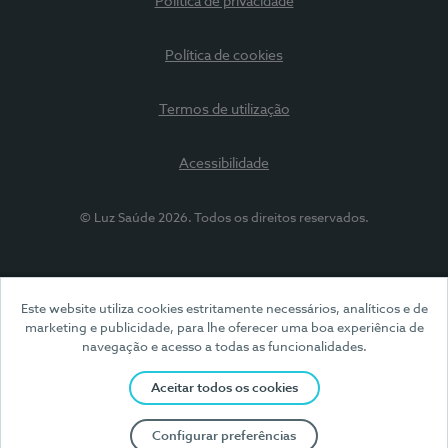
Política de privacidade
Política de cookies
Termos de utilização
Acessibilidade
© Luz Saúde 2026. Todos os direitos reservados.
Este website utiliza cookies estritamente necessários, analíticos e de
marketing e publicidade, para lhe oferecer uma boa experiência de
navegação e acesso a todas as funcionalidades.
Aceitar todos os cookies
Configurar preferências