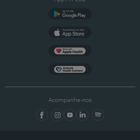
Google Play
App Store
Apple Health
Health Connect
Acompanhe-nos
Facebook
Instagram
YouTube
LinkedIn
Spotify