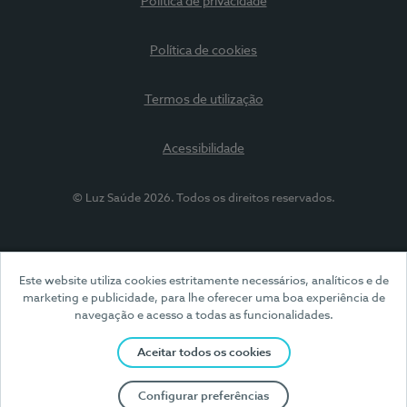
Política de privacidade
Política de cookies
Termos de utilização
Acessibilidade
© Luz Saúde 2026. Todos os direitos reservados.
Este website utiliza cookies estritamente necessários, analíticos e de
marketing e publicidade, para lhe oferecer uma boa experiência de
navegação e acesso a todas as funcionalidades.
Aceitar todos os cookies
Configurar preferências