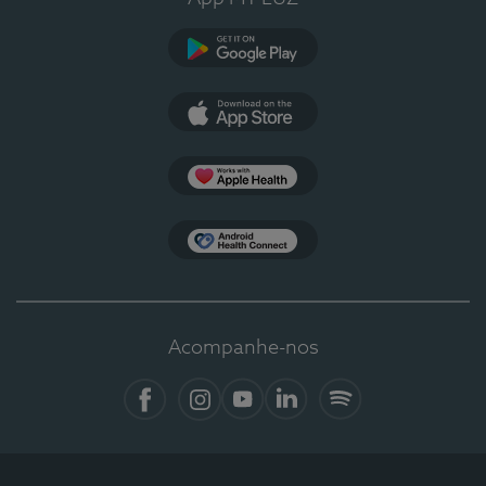
Google Play
App Store
Apple Health
Health Connect
Acompanhe-nos
Facebook
Instagram
YouTube
LinkedIn
Spotify